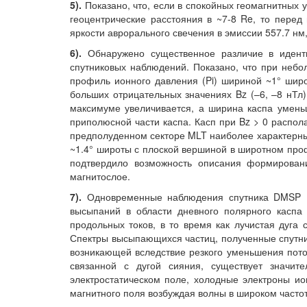
5).
Показано, что, если в спокойных геомагнитных 
геоцентрические расстояния в ~7-8 Re, то пере
яркости аврорального свечения в эмиссии 557.7 н
6).
Обнаружено существенное различие в иденти
спутниковых наблюдений. Показано, что при небо
профиль ионного давления (Pi) шириной ~1° широ
больших отрицательных значениях Bz (–6, –8 нТл
максимуме увеличивается, а ширина каспа умень
приполюсной части каспа. Касп при Bz > 0 распол
предполуденном секторе MLT наиболее характерным
~1.4° широты с плоской вершиной в широтном про
подтвердило возможность описания формирован
магнитослое.
7).
Одновременные наблюдения спутника DMSP F1
высыпаний в области дневного полярного каспа
продольных токов, в то время как лучистая дуга 
Спектры высыпающихся частиц, полученные спутни
возникающей вследствие резкого уменьшения поток
связанной с дугой сияния, существует значит
электростатическом поле, холодные электроны и
магнитного поля возбуждая волны в широком частот