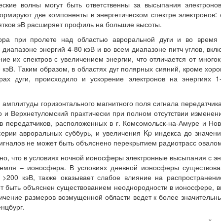
еские волны могут быть ответственны за высыпания электроно
рмируют две компоненты в энергетическом спектре электронов: о
сятков эВ расширяет профиль на большие высоты.
тора при пролете над областью авроральной дуги и во время
диапазоне энергий 4-80 кэВ и во всем диапазоне питч углов, вкл
ние их спектров с увеличением энергии, что отличается от мног
 кэВ. Таким образом, в областях дуг полярных сияний, кроме хоро
рах дуги, происходило и ускорение электронов на энергиях 1-
мплитуды горизонтального магнитного поля сигнала передатчика 
о и Верхнетуломский практически при полном отсутствии изменени
 передатчиков, расположенных в г. Комсомольск-на-Амуре и Нов
ии авроральных суббурь, и увеличения Kp индекса до значений
игналов не может быть объяснено перекрытием радиотрасс овало
о, что в условиях ночной ионосферы электронные высыпания с эн
емля – ионосфера. В условиях дневной ионосферы существован
 >200 кэВ, также оказывает слабое влияние на распространен
т быть объяснен существованием неоднородности в ионосфере, вы
ичение размеров возмущенной области ведет к более значительн
нцбург.