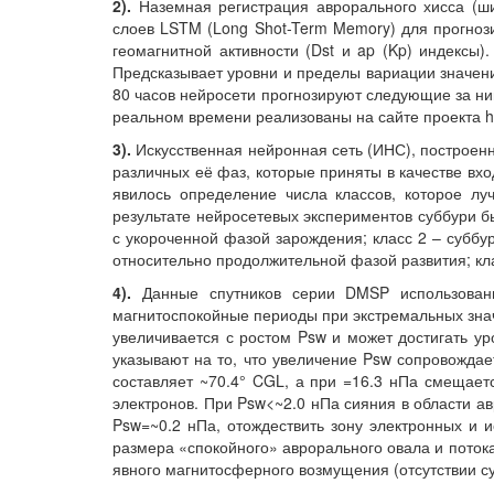
2).
Наземная регистрация аврорального хисса (ш
слоев LSTM (Long Shot-Term Memory) для прогнози
геомагнитной активности (Dst и ap (Kp) индексы)
Предсказывает уровни и пределы вариации значений
80 часов нейросети прогнозируют следующие за ни
реальном времени реализованы на сайте проекта http
3).
Искусственная нейронная сеть (ИНС), построен
различных её фаз, которые приняты в качестве вх
явилось определение числа классов, которое лу
результате нейросетевых экспериментов суббури б
с укороченной фазой зарождения; класс 2 – суббу
относительно продолжительной фазой развития; кла
4).
Данные спутников серии DMSP использованы
магнитоспокойные периоды при экстремальных знач
увеличивается с ростом Psw и может достигать у
указывают на то, что увеличение Psw сопровожд
составляет ~70.4° CGL, а при
=16.3 нПа смещает
электронов. При Psw<~2.0 нПа сияния в области а
Psw=~0.2 нПа, отождествить зону электронных и и
размера «спокойного» аврорального овала и поток
явного магнитосферного возмущения (отсутствии су