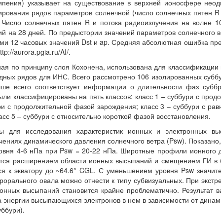
ипения) указывает на существование в верхней ионосфере нео
рования рядов параметров солнечной (число солнечных пятен R 
. Число солнечных пятен R и потока радиоизлучения на волне 1
 на 28 дней. По предыстории значений параметров солнечного вет
ми 12 часовых значений Dst и ap. Средняя абсолютная ошибка пр
://aurora.pgia.ru/AI/.
ная по принципу слоя Кохонена, использована для классификации
одных рядов для ИНС. Всего рассмотрено 106 изолированных субб
чше всего соответствует информации о длительности фаз суббр
ыли классифицированы на пять классов: класс 1 – суббури с про
ри с продолжительной фазой зарождения; класс 3 – суббури с рав
сс 5 – суббури с относительно короткой фазой восстановления.
 для исследования характеристик ионных и электронных вы
ениях динамического давления солнечного ветра (Psw). Показано, 
ровня 4-6 нПа при Psw = 20-22 нПа. Широтные профили ионного 
ается расширением области ионных высыпаний и смещением ГИ в 
ся к экватору до ~64.6° CGL. С уменьшением уровня Psw значи
врорального овала можно отнести к типу субвизуальных. При экстр
онных высыпаний становится крайне проблематично. Результат в
а энергии высыпающихся электронов в нем в зависимости от динами
ббури).