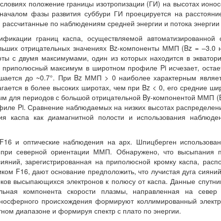
условиях положение границы изотропизации (ГИ) на высотах ионо
д началом фазы развития суббури ГИ проецируется на расстоян
м, рассчитанные по наблюдениям средней энергии и потока энерг
фикации границ каспа, осуществляемой автоматизированной
льших отрицательных значениях Bz-компоненты ММП (Bz = –3.0 
ты с двумя максимумами, один из которых находится в экватори
) приполюсный максимум в широтном профиле Pi исчезает, остает
шается до ~0.7°. При Bz ММП > 0 наиболее характерным являе
агается в более высоких широтах, чем при Bz < 0, его средние ш
 для периодов с большой отрицательной By-компонентой ММП (By 
филе Pi. Сравнение наблюдаемых на низких высотах распределен
ия каспа как диамагнитной полости и использования наблюде
6 и оптические наблюдения на арх. Шпицберген использован
 при северной ориентации ММП. Обнаружено, что высыпания 
сияний, зарегистрированная на приполюсной кромку каспа, расп
ком F16, дают основание предположить, что лучистая дуга сияни
ов высыпающихся электронов к полюсу от каспа. Данные спутник
ельная компонента скорости плазмы, направленная на север
оносферного происхождения формируют коллимированный электр
ном диапазоне и формируя спектр с плато по энергии.