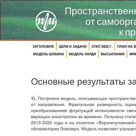
Пространственн
от самоорг
к п
ЗАГОЛОВОК
ЦЕЛИ И ЗАДАЧИ
ЭТАП 2022 Г.
ПЛАН НА 20
МОДЕЛЬ ШУБИНА
МОДЕЛЬ ХАРДИ
ВЫСЫПАНИЯ
ФР
Основные результаты за
1).
Построена модель, описывающая пространствен
от направления. Фрактальная размерность оцен
преобразованием флуктуаций интенсивности свеч
вариации анизотропии во времени. Получена статис
2013-2020 годы и на полигоне «Верхнетуломский»
обсерватории Ловозеро. Модель позволяет улучши