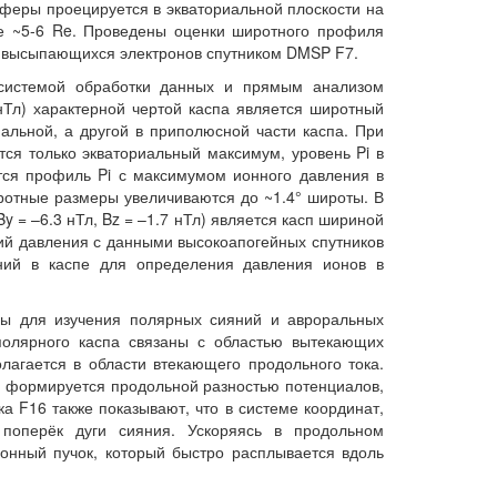
сферы проецируется в экваториальной плоскости на
ие ~5-6 Re. Проведены оценки широтного профиля
ии высыпающихся электронов спутником DMSP F7.
 системой обработки данных и прямым анализом
нТл) характерной чертой каспа является широтный
альной, а другой в приполюсной части каспа. При
ся только экваториальный максимум, уровень Pi в
тся профиль Pi с максимумом ионного давления в
иротные размеры увеличиваются до ~1.4° широты. В
= –6.3 нТл, Bz = –1.7 нТл) является касп шириной
ий давления с данными высокоапогейных спутников
ний в каспе для определения давления ионов в
ы для изучения полярных сияний и авроральных
полярного каспа связаны с областью вытекающих
олагается в области втекающего продольного тока.
й формируется продольной разностью потенциалов,
а F16 также показывают, что в системе координат,
 поперёк дуги сияния. Ускоряясь в продольном
онный пучок, который быстро расплывается вдоль