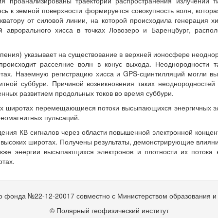
ия проанализированы траектории распространения излучений 
сь к земной поверхности формируется совокупность волн, котор
экватору от силовой линии, на которой происходила генерация х
 аврорального хисса в точках Ловозеро и Баренцбург, расп
ипения) указывает на существование в верхней ионосфере неодно
 происходит рассеяние волн в конус выхода. Неоднородности т
тах. Наземную регистрацию хисса и GPS-сцинтилляций могли вы
ной суббури. Причиной возникновения таких неоднородностей м
нных развитием продольных токов во время суббури.
их широтах перемещающиеся потоки высыпающихся энергичных эл
геомагнитных пульсаций.
ния КВ сигналов через области повышенной электронной концен
а высоких широтах. Получены результаты, демонстрирующие влия
кже энергии высыпающихся электронов и плотности их потока 
отах.
го фонда №22-12-20017 совместно с Министерством образования и
© Полярный геофизический институт