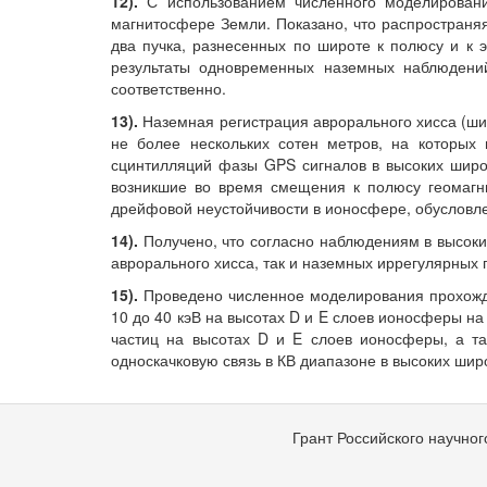
12).
С использованием численного моделирован
магнитосфере Земли. Показано, что распространяя
два пучка, разнесенных по широте к полюсу и к 
результаты одновременных наземных наблюдений
соответственно.
13).
Наземная регистрация аврорального хисса (ш
не более нескольких сотен метров, на которых
сцинтилляций фазы GPS сигналов в высоких широ
возникшие во время смещения к полюсу геомагнит
дрейфовой неустойчивости в ионосфере, обусловле
14).
Получено, что согласно наблюдениям в высок
аврорального хисса, так и наземных иррегулярных 
15).
Проведено численное моделирования прохожде
10 до 40 кэВ на высотах D и E слоев ионосферы н
частиц на высотах D и E слоев ионосферы, а та
односкачковую связь в КВ диапазоне в высоких шир
Грант Российского научно