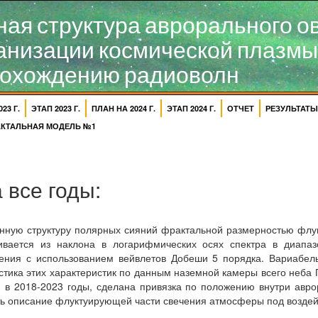
ая структура аврорального о
анизации космической плазмы
рохождению радиоволн
23 Г.
ЭТАП 2023 Г.
ПЛАН НА 2024 Г.
ЭТАП 2024 Г.
ОТЧЕТ
РЕЗУЛЬТАТЫ
АКТАЛЬНАЯ МОДЕЛЬ №1
 все годы:
ную структуру полярных сияний фрактальной размерностью флукт
ивается из наклона в логарифмических осях спектра в диапазо
ения с использованием вейвлетов Добеши 5 порядка. Вариабельн
тика этих характеристик по данным наземной камеры всего неба П
 в 2018-2023 годы, сделана привязка по положению внутри авро
ть описание флуктуирующей части свечения атмосферы под воздей