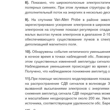
8).
Показано, что широкополосные электростатич
полярных сияниях. При этом лучевые структуры фо
дополнительный поток на энергиях в несколько де
9).
На спутнике Van-Allen Probe в районе эква
зарегистрировано ускорение электронов в широком 
электронов на спутнике показал регулярное спада
малых высотах пучков электронов в диапазоне 2-10
обеспечивающего существование пучков в спект
диполизацией магнитного поля.
10).
Обнаружены события нетипичного уменьшения а
в ночное время в точках наблюдений обс. Ловозер
этом существенных изменений амплитуды сигналов
Наблюдаемые уменьшения происходят во время сер
Получено, что наблюдаемое понижение амплитуд с
11).
При помощи численного моделирования показан
на распространение СДВ сигналов в волноводе З
вызванной высыпаниями электронов с энергиями
снижения амплитуд сигнала СДВ передатчика може
и масштабами неоднородности около 200 км. Увел
источника, соответствующем удаленности обс. Баре