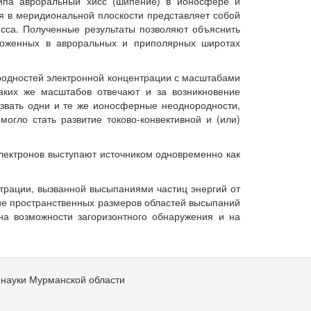
типа авроральный хисс (шипение) в ионосфере и
ая в меридиональной плоскости представляет собой
исса. Полученные результаты позволяют объяснить
оложенных в авроральных и приполярных широтах
родностей электронной концентрации с масштабами
аких же масштабов отвечают и за возникновение
звать одни и те же ионосферные неоднородности,
огло стать развитие токово-конвективной и (или)
ектронов выступают источником одновременно как
трации, вызванной высыпаниями частиц энергий от
ние пространственных размеров областей высыпаний
на возможности загоризонтного обнаружения и на
 науки Мурманской области