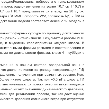
днородноРеализованы нейросети с использованием
и поток радиоизлучения на волне 10.7 см F10.7) и
0.7 см F10.7 предсказывается вперед на 28 суток.
ра (Bz ММП, скорость Vtot, плотность Np) и Dst за
едсказания модели составляет менее 2 %. Модели в
 магнитосферных суббурь по признаку длительности
урь разной интенсивности. Результатом работы ИНС
и, и выделены характеристики каждого класса. В
должительными фазами развития и восстановления и
ными по длительности фазами; класс 4 – суббури с
сыпаний в ночном секторе авроральной зоны в
что давление ионов на границе изотропизации (ГИ)
давления, полученные при различных уровнях Psw,
более низкие широты. Так при
=0.5 нПа широта ГИ
тельно уменьшаются потоки энергии высыпающихся
емально низких значениях динамического давления,
ажен для реализации проекта, так как дает оценки
ческого давления солнечного ветра при отсутствии