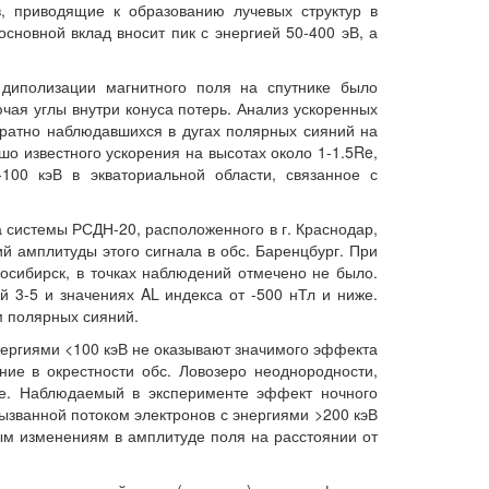
в, приводящие к образованию лучевых структур в
сновной вклад вносит пик с энергией 50-400 эВ, а
 диполизации магнитного поля на спутнике было
ючая углы внутри конуса потерь. Анализ ускоренных
ократно наблюдавшихся в дугах полярных сияний на
шо известного ускорения на высотах около 1-1.5Re,
100 кэВ в экваториальной области, связанное с
системы РСДН-20, расположенного в г. Краснодар,
й амплитуды этого сигнала в обс. Баренцбург. При
осибирск, в точках наблюдений отмечено не было.
 3-5 и значениях AL индекса от -500 нТл и ниже.
м полярных сияний.
ергиями <100 кэВ не оказывают значимого эффекта
ие в окрестности обс. Ловозеро неоднородности,
ие. Наблюдаемый в эксперименте эффект ночного
званной потоком электронов с энергиями >200 кэВ
ым изменениям в амплитуде поля на расстоянии от