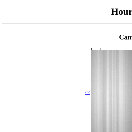
Hour
Cam
<<