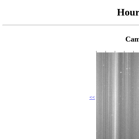
Hour
Cam
<<