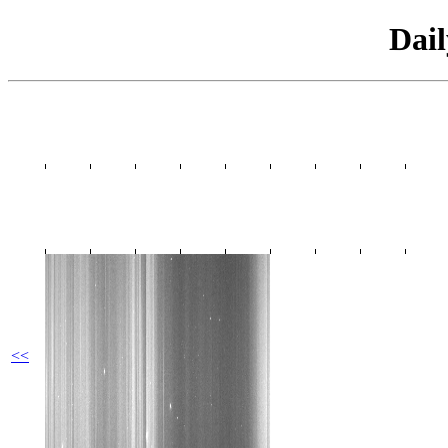
Dai
<<