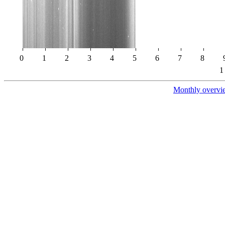
0
1
2
3
4
5
6
7
8
1
Monthly overvi