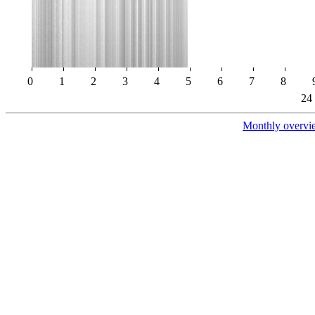
0
1
2
3
4
5
6
7
8
24
Monthly overvi