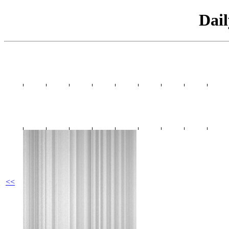
Dai
<<