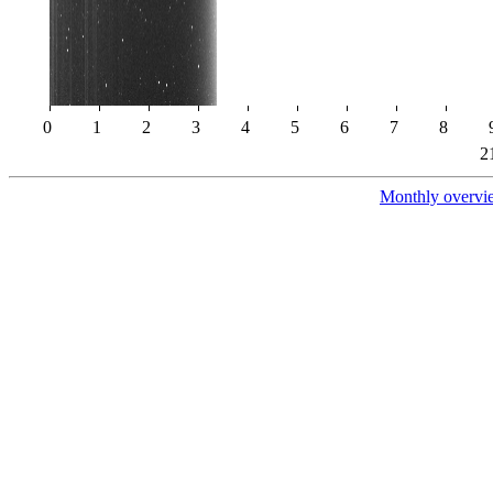
0
1
2
3
4
5
6
7
8
2
Monthly overvi