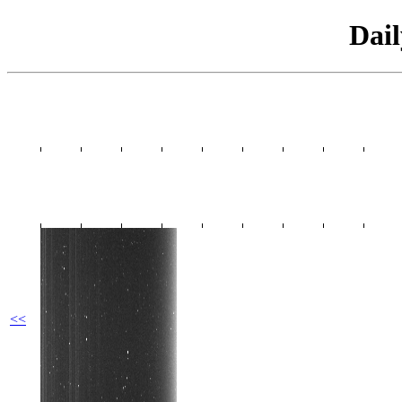
Dai
<<