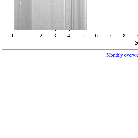
0
1
2
3
4
5
6
7
8
2
Monthly overvi