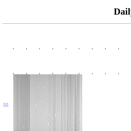
Dai
<<