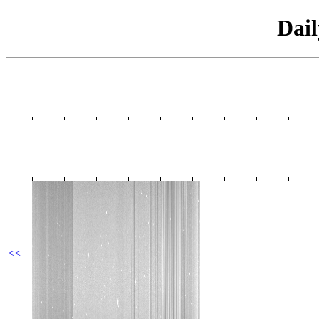
Dai
<<