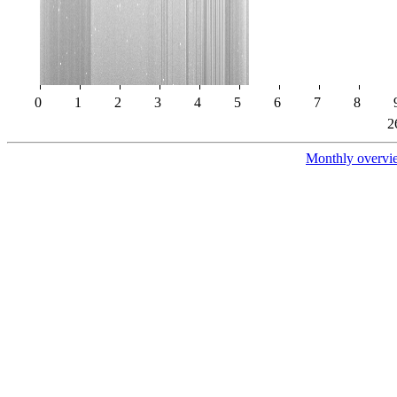
0
1
2
3
4
5
6
7
8
2
Monthly overvi