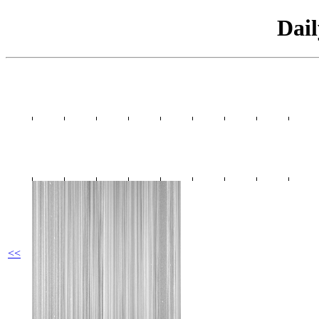
Dai
<<