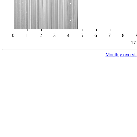
0
1
2
3
4
5
6
7
8
17
Monthly overvi