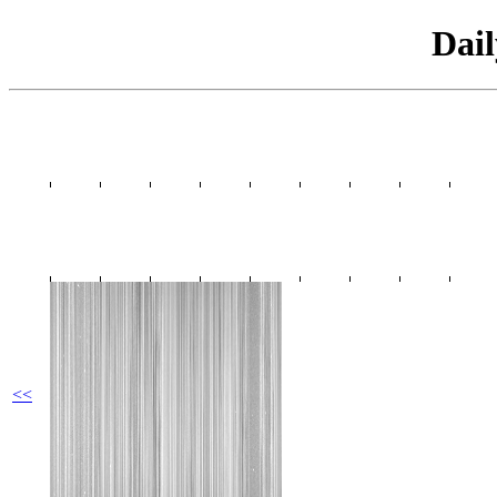
Dai
<<