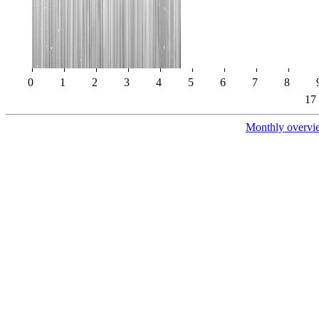
0
1
2
3
4
5
6
7
8
17
Monthly overvi