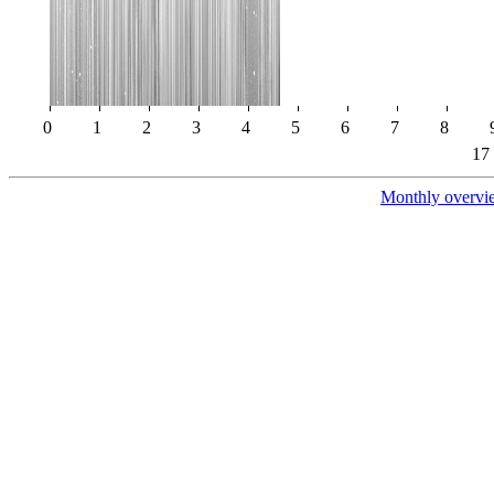
0
1
2
3
4
5
6
7
8
17
Monthly overvi