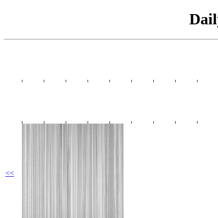
Dai
<<