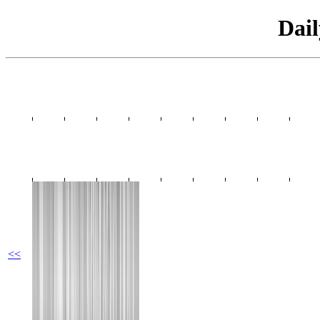
Dai
<<