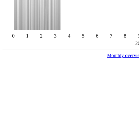
0
1
2
3
4
5
6
7
8
2
Monthly overvi