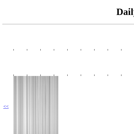
Dai
<<