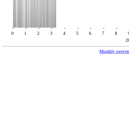
0
1
2
3
4
5
6
7
8
2
Monthly overvi