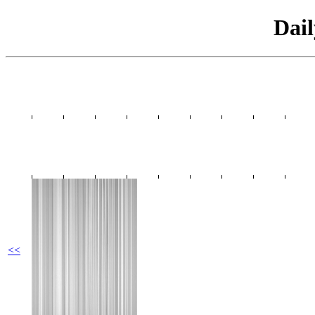
Dai
<<