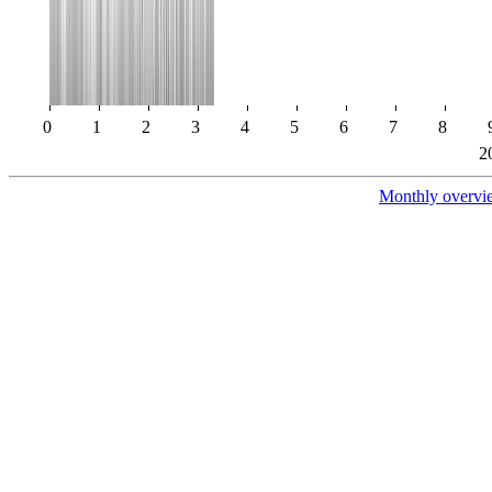
0
1
2
3
4
5
6
7
8
2
Monthly overvi