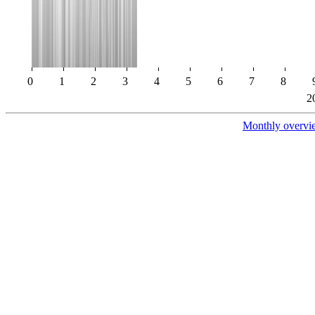
0
1
2
3
4
5
6
7
8
2
Monthly overvi