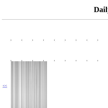
Dai
<<