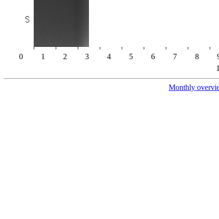
0
1
2
3
4
5
6
7
8
Monthly overvi