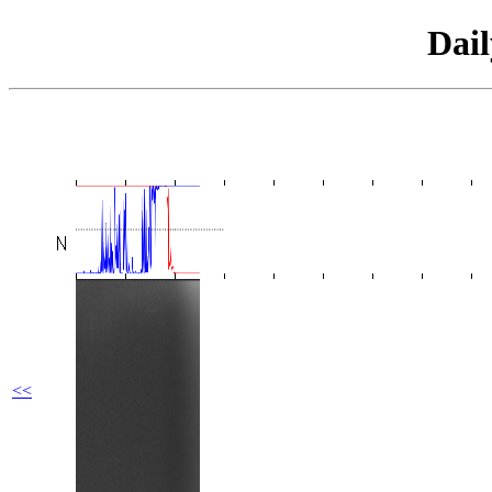
Dai
<<