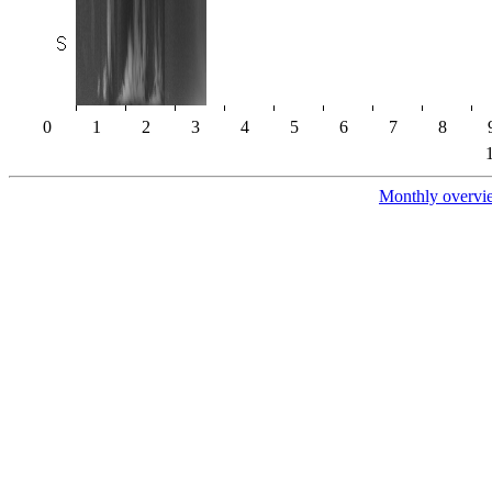
0
1
2
3
4
5
6
7
8
Monthly overvi