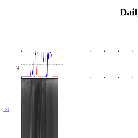
Dai
<<