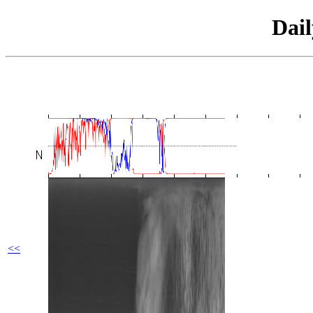
Dai
<<