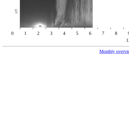
0
1
2
3
4
5
6
7
8
1
Monthly overvi