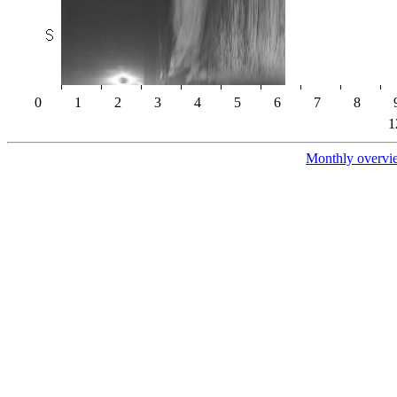
0
1
2
3
4
5
6
7
8
1
Monthly overvi