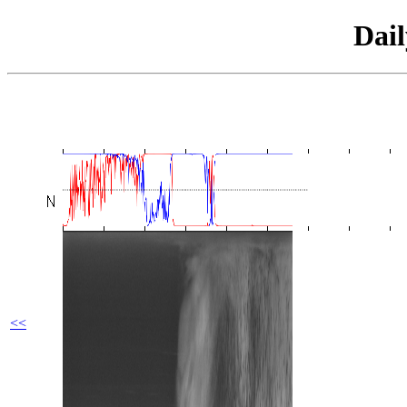
Dai
<<