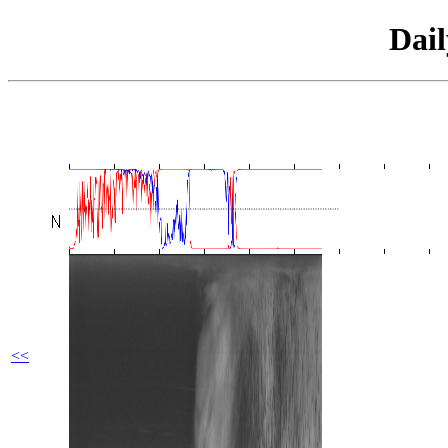
Dai
<<