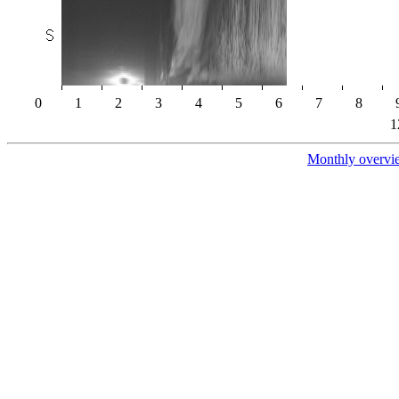
0
1
2
3
4
5
6
7
8
1
Monthly overvi