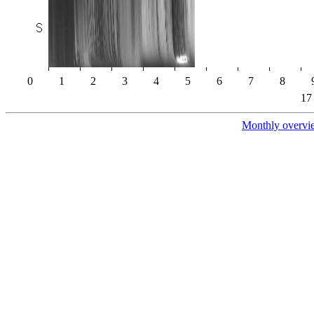
0
1
2
3
4
5
6
7
8
17
Monthly overvi