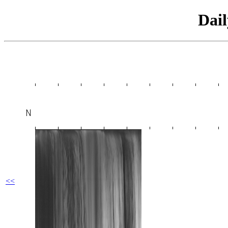
Dai
<<