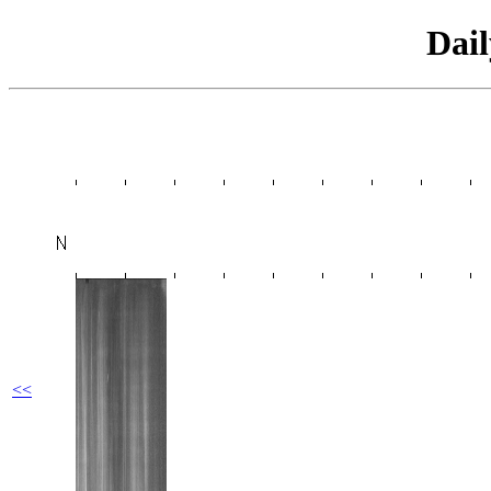
Dai
<<