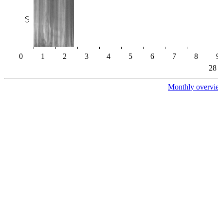
0
1
2
3
4
5
6
7
8
28
Monthly overvi